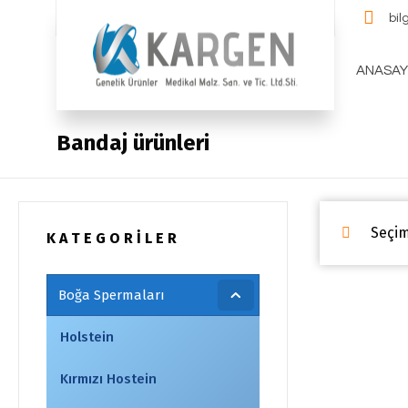
bi
ANASAY
Bandaj ürünleri
Seçim
K A T E G O R İ L E R
Boğa Spermaları
Holstein
Kırmızı Hostein