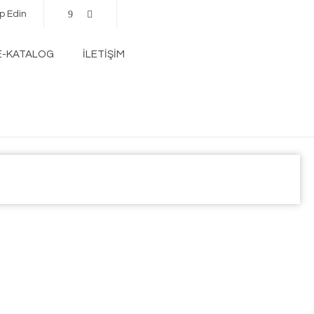
ip Edin
E-KATALOG
İLETİŞİM
Home
Medikal Malzemeler
Bandaj ürünleri