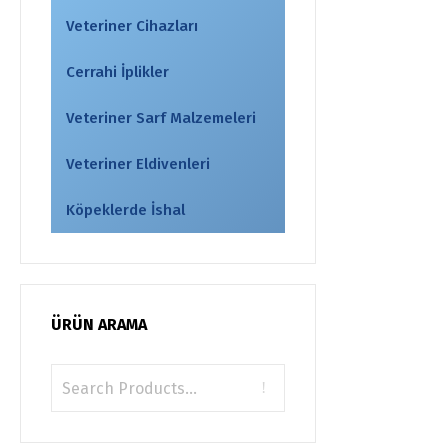
Veteriner Cihazları
Cerrahi İplikler
Veteriner Sarf Malzemeleri
Veteriner Eldivenleri
Köpeklerde İshal
ÜRÜN ARAMA