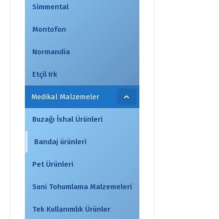
Simmental
Montofon
Normandia
Etçil Irk
Medikal Malzemeler
Buzağı İshal Ürünleri
Bandaj ürünleri
Pet Ürünleri
Suni Tohumlama Malzemeleri
Tek Kullanımlık Ürünler