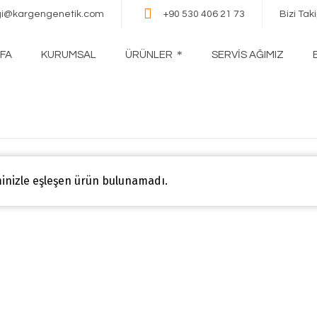
lgi@kargengenetik.com
+90 530 406 21 73
Bizi Tak
FA
KURUMSAL
ÜRÜNLER
SERVİS AĞIMIZ
inizle eşleşen ürün bulunamadı.