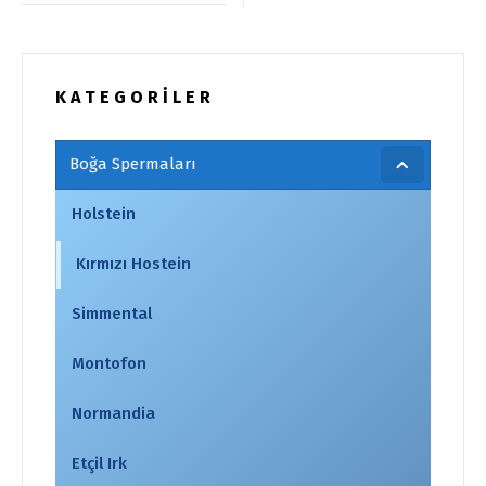
K A T E G O R İ L E R
Boğa Spermaları
Holstein
Kırmızı Hostein
Simmental
Montofon
Normandia
Etçil Irk