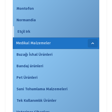
Montofon
Normandia
Etçil Irk
Medikal Malzemeler
Buzağı İshal Ürünleri
Bandaj ürünleri
Pet Ürünleri
Suni Tohumlama Malzemeleri
Tek Kullanımlık Ürünler