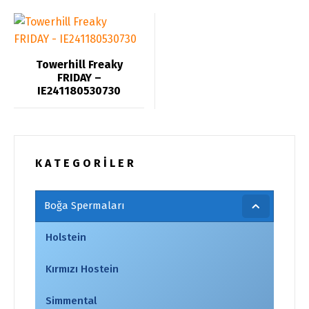
Towerhill Freaky
FRIDAY –
IE241180530730
K A T E G O R İ L E R
Boğa Spermaları
Holstein
Kırmızı Hostein
Simmental