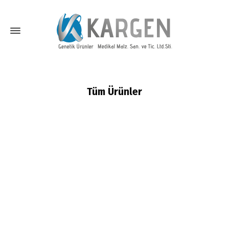
Tüm Ürünler
Home
Boğa Spermaları
Etçil Irk
Gamin