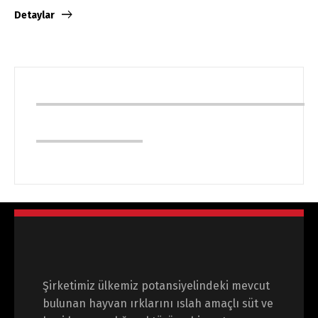
Detaylar
Şirketimiz ülkemiz potansiyelindeki mevcut
bulunan hayvan ırklarını ıslah amaçlı süt ve